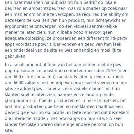
Een paar maanden na publicizing hun bedrijf op lokale
beurzen en ambachtsbeurzen, was rbia shades op zoek naar
een manier om online te verkopen. ze required the ability om
bezoekers de kwaliteit van hun product, hun lichtgewicht en
ergonomische ontwerpen, op een visueel aantrekkelijke
manier te laten zien. hun Alibaba bood hiervoor geen
adequate oplossing. ze probeerden een different third-party
apps voordat ze powr slider vonden en geen van hen leek
een onderdeel van de site en was onhandig en moeilijk te
gebruiken.
In a small amount of time van het aanmelden met de powr-
pop-up konden ze boost hun contacten meer dan 250% (meer
dan 600 echte contacten) constantly laten groeien tot meer
dan 6000 volgers met behulp van powr social voeden op hun
site. ze added powr slider als een visuele manier om hun
klanten snel te laten zien, aangezien ze landing on de
startpagina zijn, hoe de producten er in het echt uitzien. het
laat hun producten goed zien en gaf klanten naadloos een
geweldige ervaring op locatie. in feite reported dat bezoekers
die interactie hadden met powr-apps op hun site, 2,5 keer
langer betrokken waren dan enige andere persoon op hun
site.