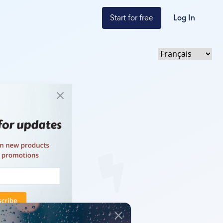
Start for free
Log In