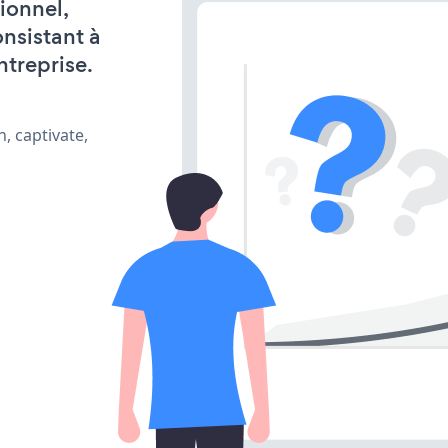
ionnel,
onsistant à
ntreprise.
, captivate,