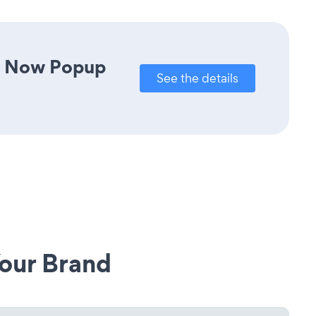
te Now Popup
See the details
our Brand