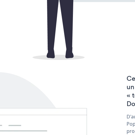
Ce
un
« 
Do
D'a
Pop
pro