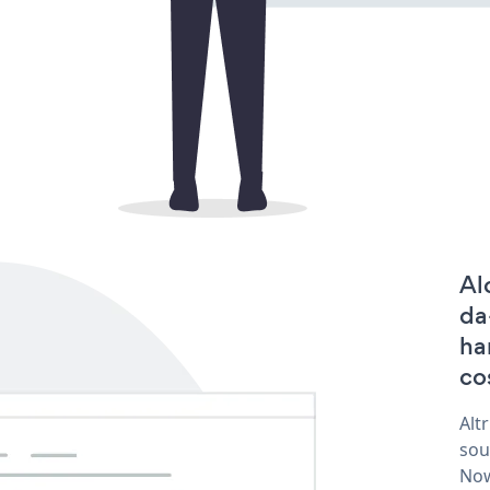
Al
da
ha
co
Alt
sou
Now