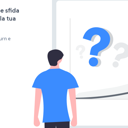
e sfida
la tua
urn e