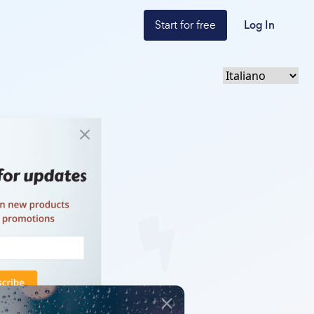
Start for free
Log In