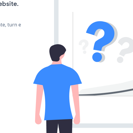
ebsite.
te, turn e