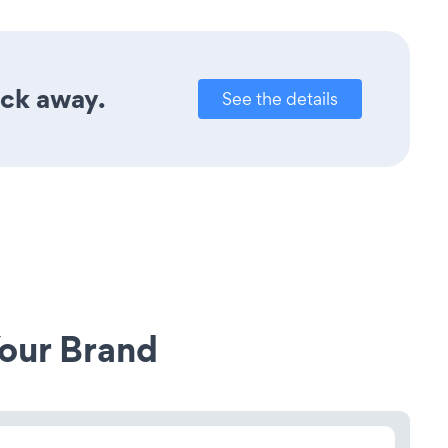
ick away.
See the details
our Brand