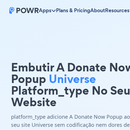
Apps
Plans & Pricing
About
Resources
Embutir A Donate No
Popup
Universe
Platform_type No Se
Website
platform_type adicione A Donate Now Popup ao
seu site Universe sem codificação nem dores de