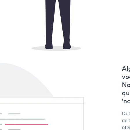
Al
vo
No
qu
'no
Out
de 
ofe