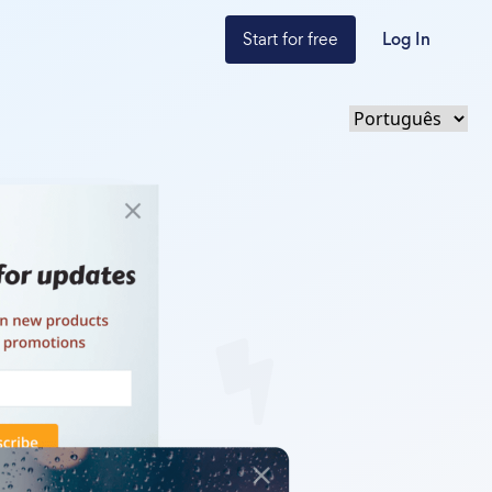
Start for free
Log In