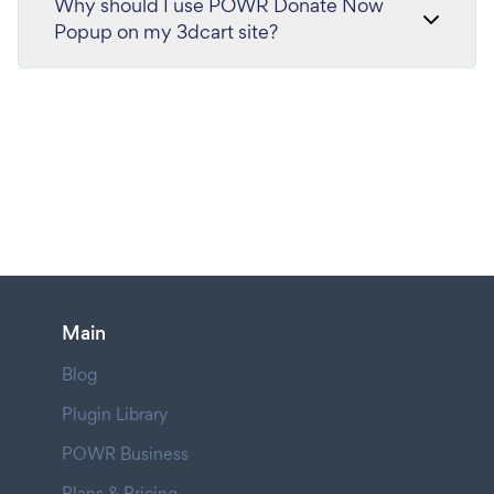
Why should I use POWR Donate Now
Popup on my 3dcart site?
Main
Blog
Plugin Library
POWR Business
Plans & Pricing