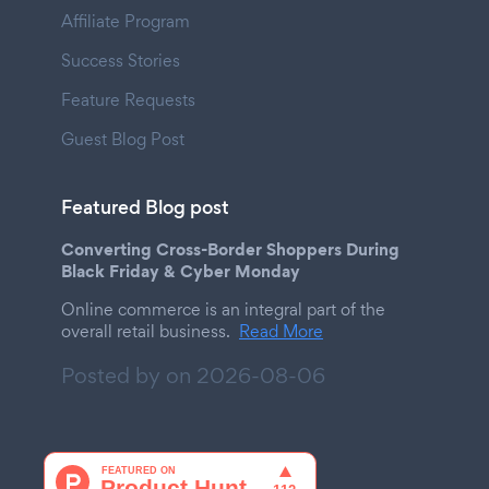
Affiliate Program
Success Stories
Feature Requests
Guest Blog Post
Featured Blog post
Converting Cross-Border Shoppers During
Black Friday & Cyber Monday
Online commerce is an integral part of the
overall retail business.
Read More
Posted by on
2026-08-06