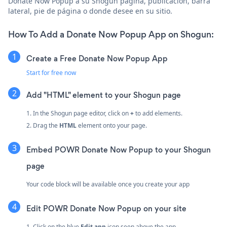
Donate Now Popup a su Shogun página, publicación, barra
lateral, pie de página o donde desee en su sitio.
How To Add a Donate Now Popup App on Shogun:
Create a Free Donate Now Popup App
Start for free now
Add "HTML" element to your Shogun page
1. In the Shogun page editor, click on
+
to add elements.
2. Drag the
HTML
element onto your page.
Embed POWR Donate Now Popup to your Shogun
page
Your code block will be available once you create your app
Edit POWR Donate Now Popup on your site
1. Click on the blue
Edit app
icon seen above the app.