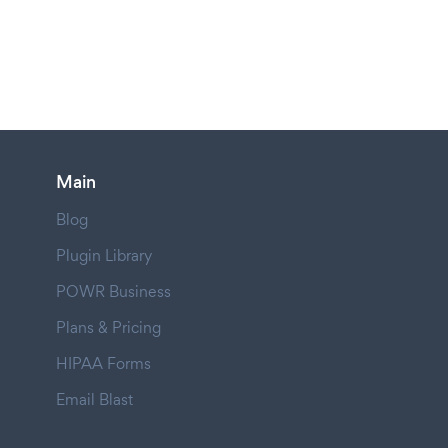
Main
Blog
Plugin Library
POWR Business
Plans & Pricing
HIPAA Forms
Email Blast