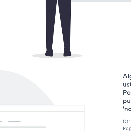
Al
us
Po
pu
'no
Otr
Pop