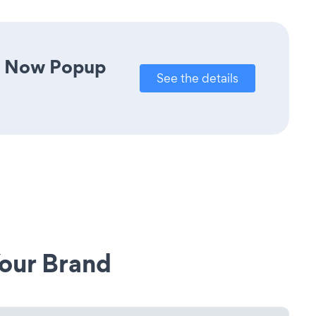
te Now Popup
See the details
our Brand