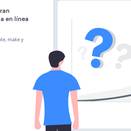
gran
a en línea
ate, make y