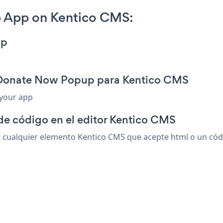
 App on Kentico CMS:
pp
n Donate Now Popup para Kentico CMS
 your app
de código en el editor Kentico CMS
alquier elemento Kentico CMS que acepte html o un código