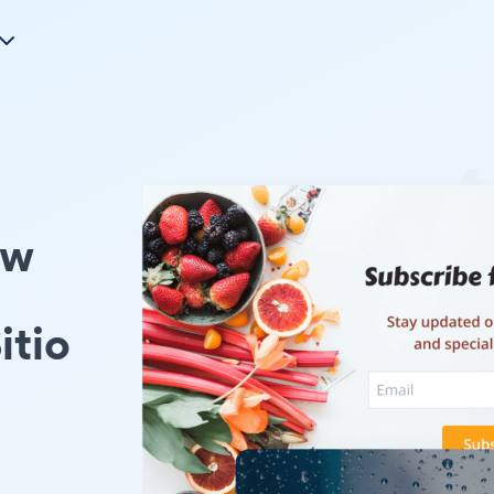
ow
itio
u