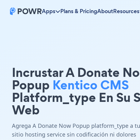
Apps
Plans & Pricing
About
Resources
Incrustar A Donate N
Popup
Kentico CMS
Platform_type En Su S
Web
Agrega A Donate Now Popup platform_type a t
sitio hosting service sin codificación ni dolores