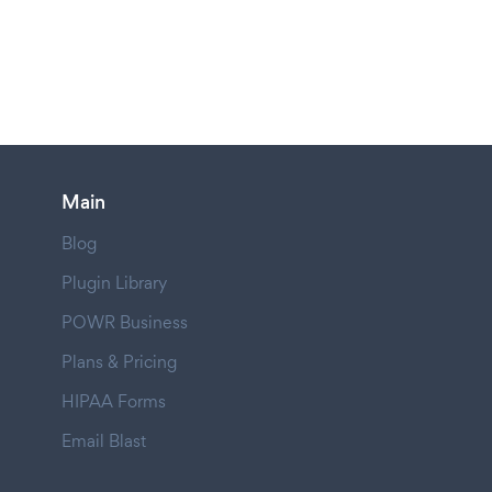
Main
Blog
Plugin Library
POWR Business
Plans & Pricing
HIPAA Forms
Email Blast