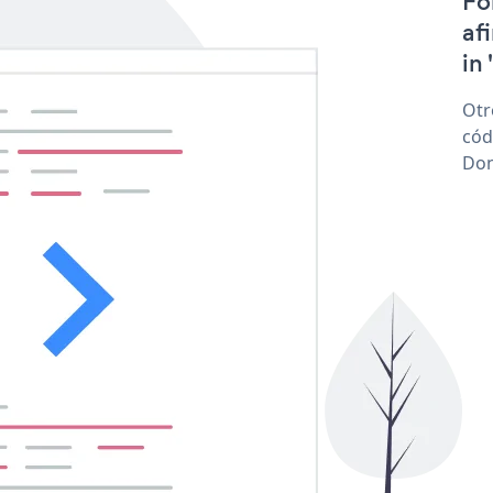
Fo
af
in 
Otr
cód
Don