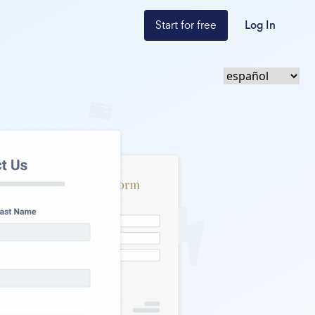
Start for free
Log In