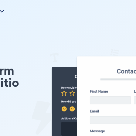
orm
itio