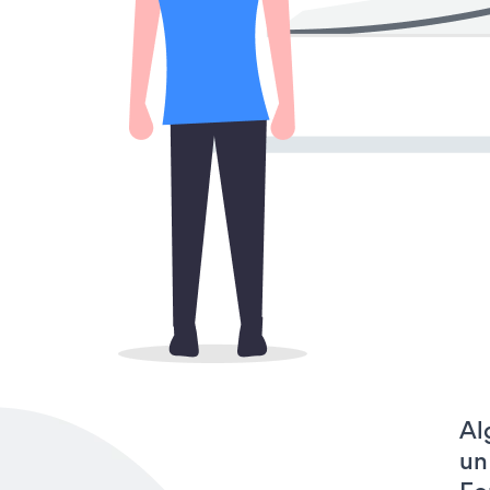
Al
un