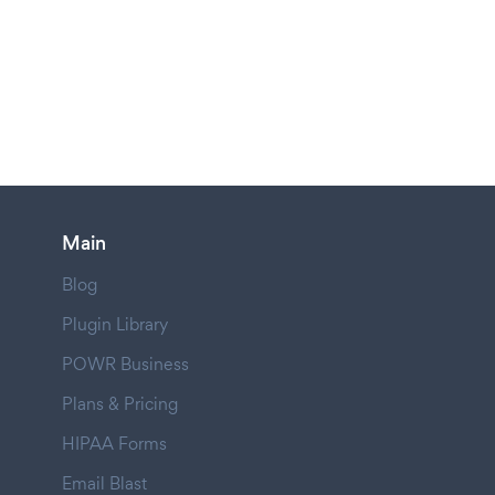
Main
Blog
Plugin Library
POWR Business
Plans & Pricing
HIPAA Forms
Email Blast