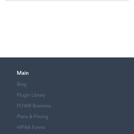
Main
Blog
Plugin Library
POWR Business
Plans & Pricing
HIPAA Forms