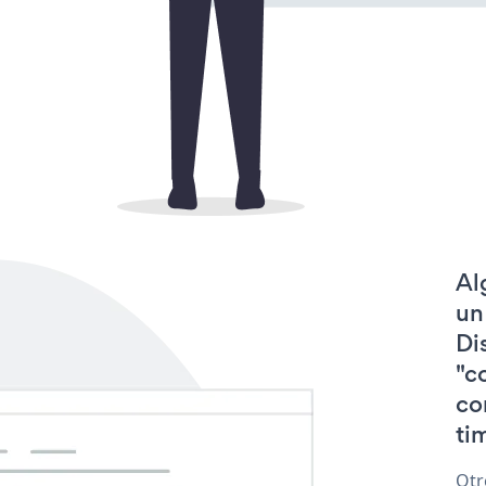
Al
un
Di
"c
co
tim
Otr