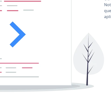
Not
que
apl