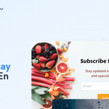
say
En