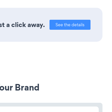
t a click away.
See the details
our Brand