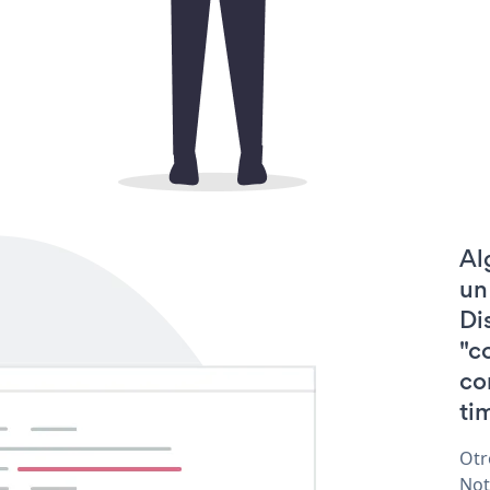
Al
un
Di
"c
co
tim
Otr
Not