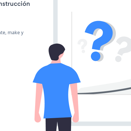
onstrucción
ate, make y