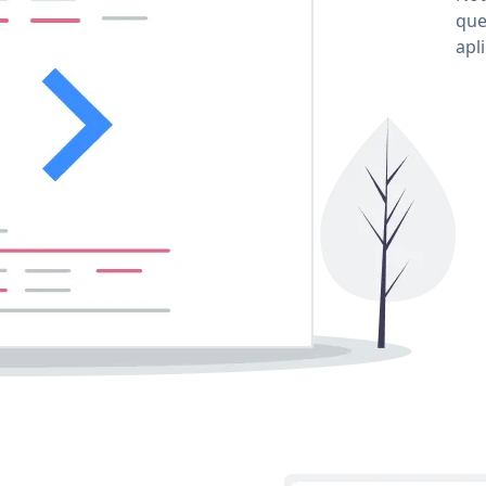
que
apl