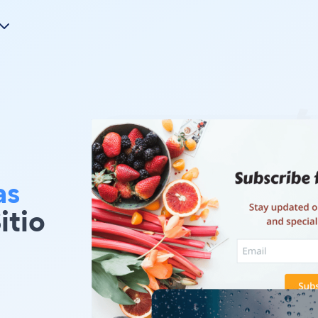
as
itio