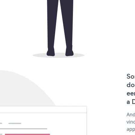
So
do
ee
a 
And
vin
app