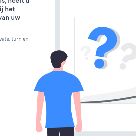
s, heeft u
j het
van uw
vate, turn en