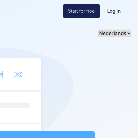
Start for free
Log In