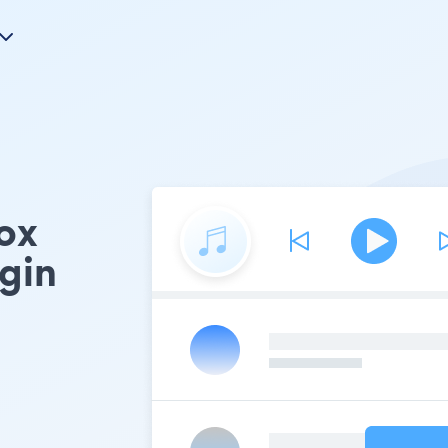
ox
gin