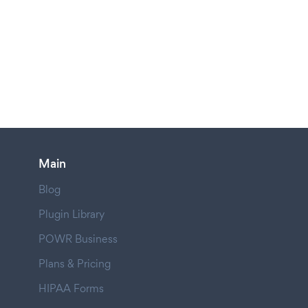
Main
Blog
Plugin Library
POWR Business
Plans & Pricing
HIPAA Forms