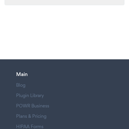
Main
Blog
Plugin Library
POWR Business
Plans & Pricing
HIPAA Forms