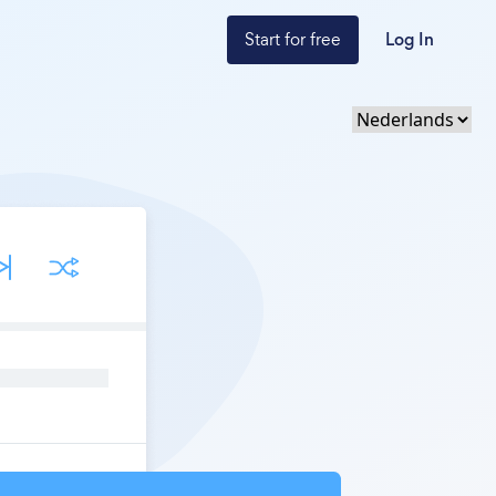
Start for free
Log In