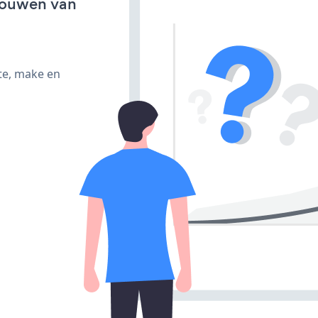
bouwen van
te, make en