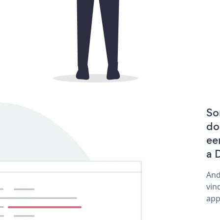
So
do
ee
a 
And
vin
app