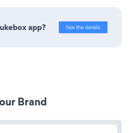
Jukebox app?
See the details
our Brand