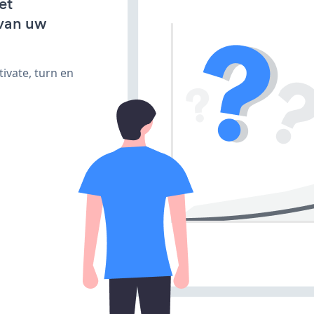
et
van uw
ivate, turn en