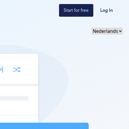
Start for free
Log In