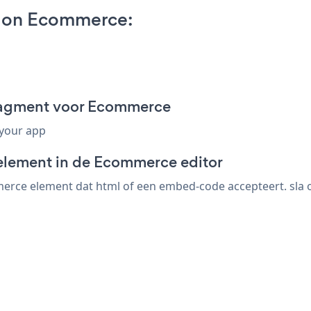
p on Ecommerce:
ragment voor Ecommerce
 your app
-element in de Ecommerce editor
rce element dat html of een embed-code accepteert. sla op