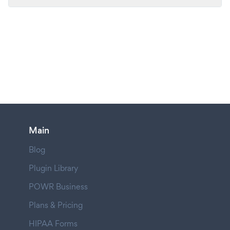
Main
Blog
Plugin Library
POWR Business
Plans & Pricing
HIPAA Forms