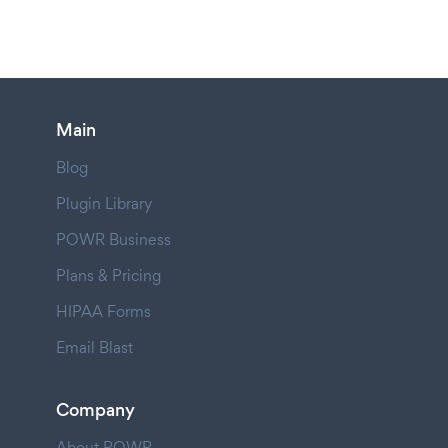
Main
Blog
Plugin Library
POWR Business
Plans & Pricing
HIPAA Forms
Email Blast
Company
About POWR