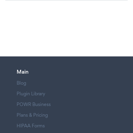
Main
Blog
Plugin Library
POWR Business
Plans & Pricing
HIPAA Forms