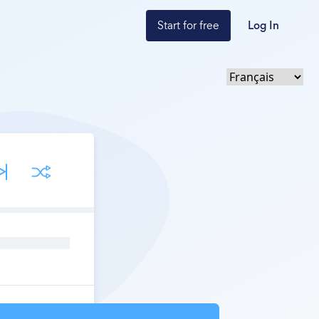
Start for free
Log In