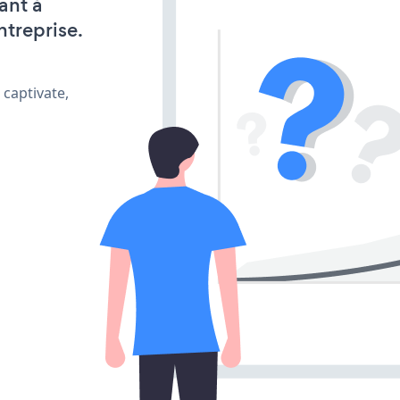
ant à
ntreprise.
 captivate,