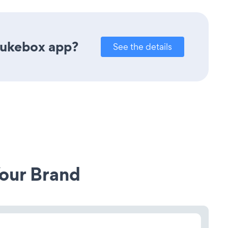
Jukebox app?
See the details
our Brand