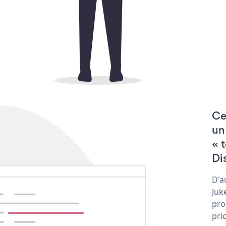
Ce
un
« 
Di
D'a
Juk
pro
pri