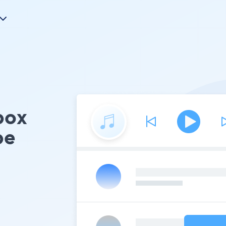
box
pe