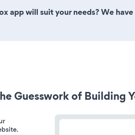
x app will suit your needs? We have a
he Guesswork of Building Y
ur
ebsite.