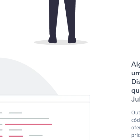
Al
um
Di
qu
Ju
Out
cód
ofe
pri