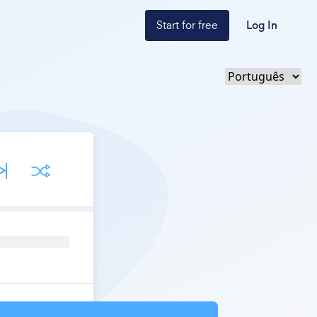
Start for free
Log In