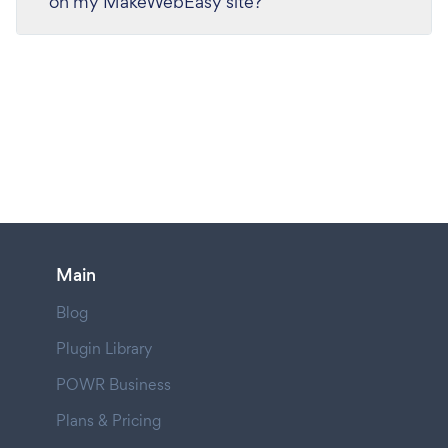
on my MakeWebEasy site?
Main
Blog
Plugin Library
POWR Business
Plans & Pricing