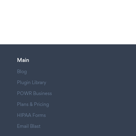
Main
Blog
Plugin Library
POWR Business
Plans & Pricing
HIPAA Forms
Email Blast