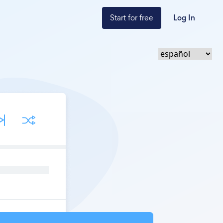
Start for free
Log In