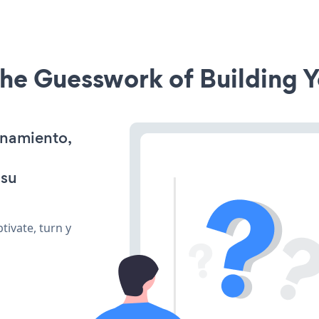
he Guesswork of Building Y
onamiento,
 su
ivate, turn y