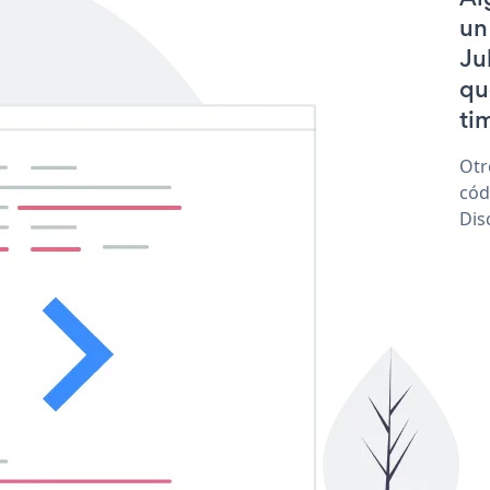
un
Ju
qu
tim
Otr
cód
Dis