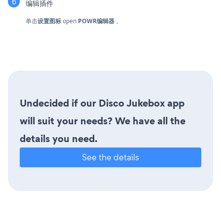
编辑插件
单击
设置图标
open
POWR编辑器
。
Undecided if our Disco Jukebox app
will suit your needs? We have all the
details you need.
See the details