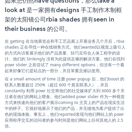
如果您仍然have questions，那么take a
look at 是一家拥有designs 手工制作木制框
架的太阳镜公司rbia shades 拥有seen in
their business 的公司。
在 getting 在当地展览会和手工艺品展上开展业务几个月后，rbia
shades 正在寻找一种在线销售方式。他们wanted以视觉上吸引人
的方式向访客展示他们的产品质量、轻巧且符合人体工程学的设
计。他们的 Strikingly 没有为此提供足够的解决方案。他们在找到
powr slider 之前尝试了 many different options，但没有一个看
起来好像它们是站点的一部分，并且笨重且难以使用。
在 a small amount of time 注册 powr popup 后，他们boost 的
联系人数量超过 250%（超过 600 个真实联系人），并且
constantly 利用 powr 社交将他们的社交媒体扩大到 6000 多个关
注者在他们的网站上喂食。他们added powr slider 作为一种视觉
方式来快速向他们的客户展示coming to 主页上的产品在现实生活
中的样子。它很好地展示了他们的产品，并无缝地为客户提供了出
色的现场体验。事实上，他们reported发现与他们网站上的 powr
应用程序交互的访问者的参与时间是他们网站上任何其他人的 2.5
倍。