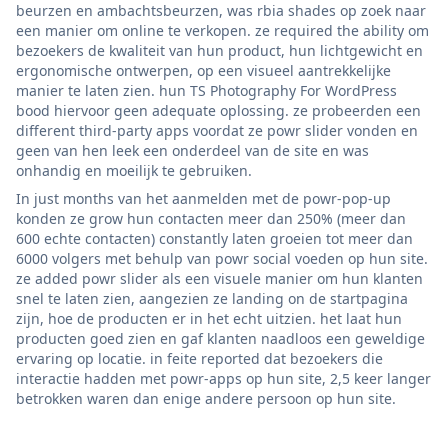
beurzen en ambachtsbeurzen, was rbia shades op zoek naar
een manier om online te verkopen. ze required the ability om
bezoekers de kwaliteit van hun product, hun lichtgewicht en
ergonomische ontwerpen, op een visueel aantrekkelijke
manier te laten zien. hun TS Photography For WordPress
bood hiervoor geen adequate oplossing. ze probeerden een
different third-party apps voordat ze powr slider vonden en
geen van hen leek een onderdeel van de site en was
onhandig en moeilijk te gebruiken.
In just months van het aanmelden met de powr-pop-up
konden ze grow hun contacten meer dan 250% (meer dan
600 echte contacten) constantly laten groeien tot meer dan
6000 volgers met behulp van powr social voeden op hun site.
ze added powr slider als een visuele manier om hun klanten
snel te laten zien, aangezien ze landing on de startpagina
zijn, hoe de producten er in het echt uitzien. het laat hun
producten goed zien en gaf klanten naadloos een geweldige
ervaring op locatie. in feite reported dat bezoekers die
interactie hadden met powr-apps op hun site, 2,5 keer langer
betrokken waren dan enige andere persoon op hun site.