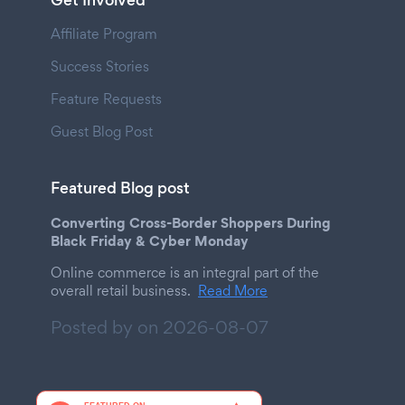
Get Involved
Affiliate Program
Success Stories
Feature Requests
Guest Blog Post
Featured Blog post
Converting Cross-Border Shoppers During
Black Friday & Cyber Monday
Online commerce is an integral part of the
overall retail business.
Read More
Posted by on
2026-08-07