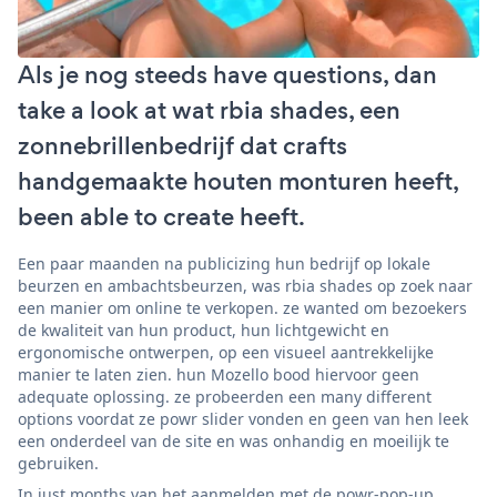
Als je nog steeds have questions, dan
take a look at wat rbia shades, een
zonnebrillenbedrijf dat crafts
handgemaakte houten monturen heeft,
been able to create heeft.
Een paar maanden na publicizing hun bedrijf op lokale
beurzen en ambachtsbeurzen, was rbia shades op zoek naar
een manier om online te verkopen. ze wanted om bezoekers
de kwaliteit van hun product, hun lichtgewicht en
ergonomische ontwerpen, op een visueel aantrekkelijke
manier te laten zien. hun Mozello bood hiervoor geen
adequate oplossing. ze probeerden een many different
options voordat ze powr slider vonden en geen van hen leek
een onderdeel van de site en was onhandig en moeilijk te
gebruiken.
In just months van het aanmelden met de powr-pop-up