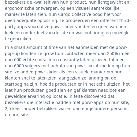
bezoekers de kwaliteit van hun product, hun lichtgewicht en
ergonomische ontwerpen, op een visueel aantrekkelijke
manier te laten zien. hun Cargo Collective bood hiervoor
geen adequate oplossing. ze probeerden een different third-
party apps voordat ze powr slider vonden en geen van hen
leek een onderdeel van de site en was onhandig en moeilijk
te gebruiken.
In a small amount of time van het aanmelden met de powr-
pop-up konden ze grow hun contacten meer dan 250% (meer
dan 600 echte contacten) constantly laten groeien tot meer
dan 6000 volgers met behulp van powr social voeden op hun
site. ze added powr slider als een visuele manier om hun
klanten snel te laten zien, aangezien ze landing on de
startpagina zijn, hoe de producten er in het echt uitzien. het
laat hun producten goed zien en gaf klanten naadloos een
geweldige ervaring op locatie. in feite discovered dat
bezoekers die interactie hadden met powr-apps op hun site,
2,5 keer langer betrokken waren dan enige andere persoon
op hun site.