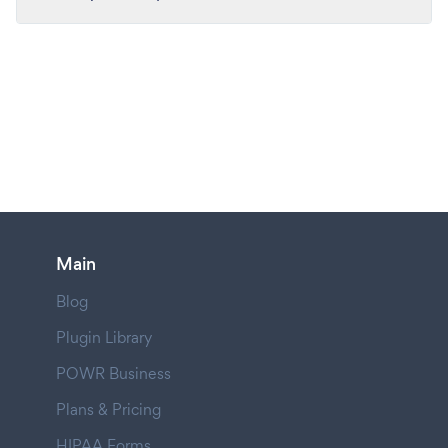
Main
Blog
Plugin Library
POWR Business
Plans & Pricing
HIPAA Forms