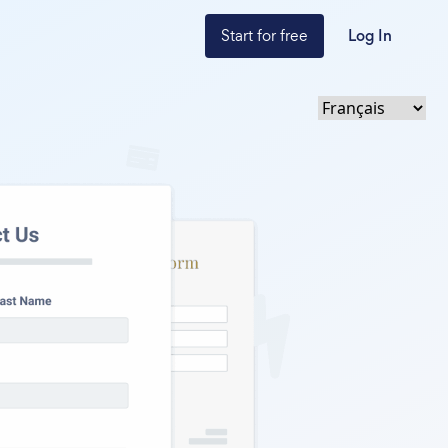
Start for free
Log In