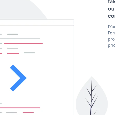
ta
ou
co
D'a
For
pro
pri