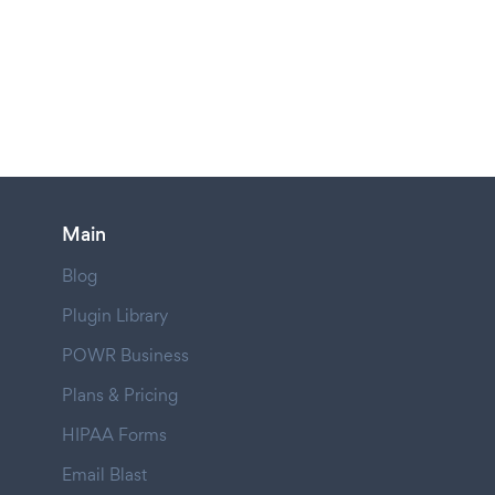
Main
Blog
Plugin Library
POWR Business
Plans & Pricing
HIPAA Forms
Email Blast