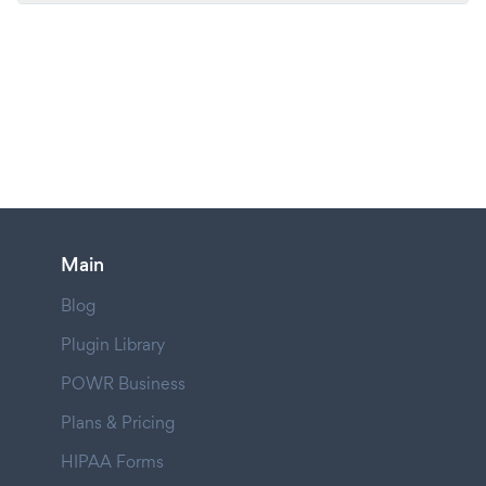
Main
Blog
Plugin Library
POWR Business
Plans & Pricing
HIPAA Forms