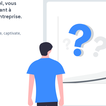
l, vous
ant à
ntreprise.
, captivate,