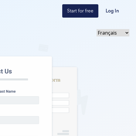
Start for free
Log In