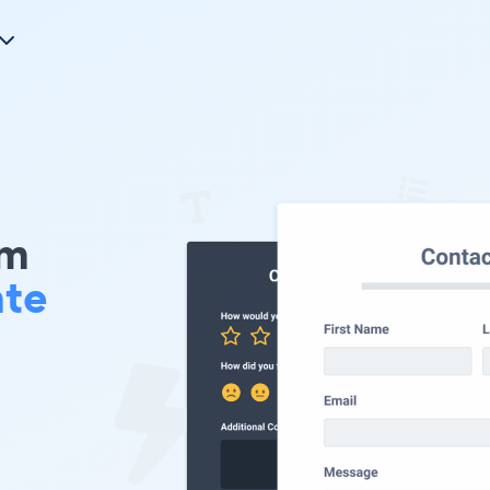
rm
nte