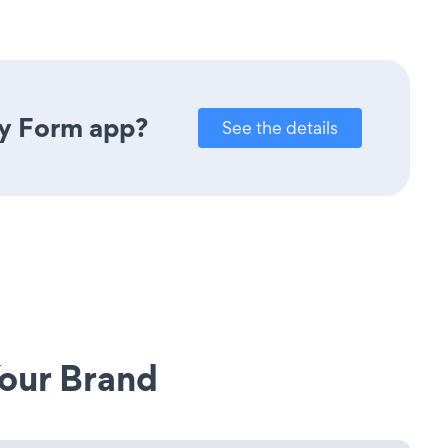
ry Form app?
See the details
our Brand