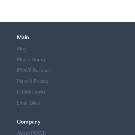
Main
Blog
Plugin Library
POWR Business
Plans & Pricing
HIPAA Forms
Email Blast
Company
About POWR