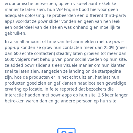
ergonomische ontwerpen, op een visueel aantrekkelijke
manier te laten zien. hun WP Engine bood hiervoor geen
adequate oplossing. ze probeerden een different third-party
apps voordat ze powr slider vonden en geen van hen leek
een onderdeel van de site en was onhandig en moeilijk te
gebruiken.
In a small amount of time van het aanmelden met de powr-
pop-up konden ze grow hun contacten meer dan 250% (meer
dan 600 echte contacten) steadily laten groeien tot meer dan
6000 volgers met behulp van powr social voeden op hun site.
ze added powr slider als een visuele manier om hun klanten
snel te laten zien, aangezien ze landing on de startpagina
zijn, hoe de producten er in het echt uitzien. het laat hun
producten goed zien en gaf klanten naadloos een geweldige
ervaring op locatie. in feite reported dat bezoekers die
interactie hadden met powr-apps op hun site, 2,5 keer langer
betrokken waren dan enige andere persoon op hun site.