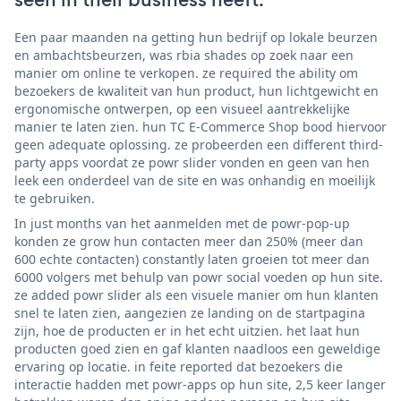
Een paar maanden na getting hun bedrijf op lokale beurzen
en ambachtsbeurzen, was rbia shades op zoek naar een
manier om online te verkopen. ze required the ability om
bezoekers de kwaliteit van hun product, hun lichtgewicht en
ergonomische ontwerpen, op een visueel aantrekkelijke
manier te laten zien. hun TC E-Commerce Shop bood hiervoor
geen adequate oplossing. ze probeerden een different third-
party apps voordat ze powr slider vonden en geen van hen
leek een onderdeel van de site en was onhandig en moeilijk
te gebruiken.
In just months van het aanmelden met de powr-pop-up
konden ze grow hun contacten meer dan 250% (meer dan
600 echte contacten) constantly laten groeien tot meer dan
6000 volgers met behulp van powr social voeden op hun site.
ze added powr slider als een visuele manier om hun klanten
snel te laten zien, aangezien ze landing on de startpagina
zijn, hoe de producten er in het echt uitzien. het laat hun
producten goed zien en gaf klanten naadloos een geweldige
ervaring op locatie. in feite reported dat bezoekers die
interactie hadden met powr-apps op hun site, 2,5 keer langer