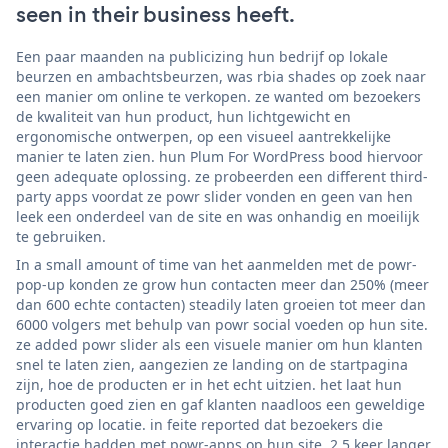
seen in their business heeft.
Een paar maanden na publicizing hun bedrijf op lokale
beurzen en ambachtsbeurzen, was rbia shades op zoek naar
een manier om online te verkopen. ze wanted om bezoekers
de kwaliteit van hun product, hun lichtgewicht en
ergonomische ontwerpen, op een visueel aantrekkelijke
manier te laten zien. hun Plum For WordPress bood hiervoor
geen adequate oplossing. ze probeerden een different third-
party apps voordat ze powr slider vonden en geen van hen
leek een onderdeel van de site en was onhandig en moeilijk
te gebruiken.
In a small amount of time van het aanmelden met de powr-
pop-up konden ze grow hun contacten meer dan 250% (meer
dan 600 echte contacten) steadily laten groeien tot meer dan
6000 volgers met behulp van powr social voeden op hun site.
ze added powr slider als een visuele manier om hun klanten
snel te laten zien, aangezien ze landing on de startpagina
zijn, hoe de producten er in het echt uitzien. het laat hun
producten goed zien en gaf klanten naadloos een geweldige
ervaring op locatie. in feite reported dat bezoekers die
interactie hadden met powr-apps op hun site, 2,5 keer langer