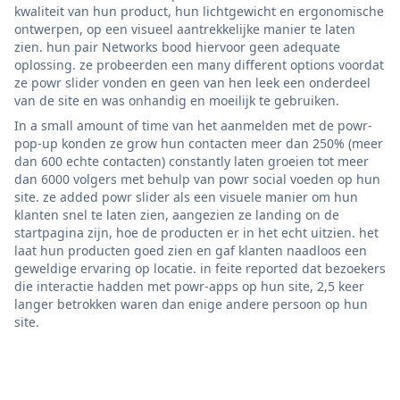
kwaliteit van hun product, hun lichtgewicht en ergonomische
ontwerpen, op een visueel aantrekkelijke manier te laten
zien. hun pair Networks bood hiervoor geen adequate
oplossing. ze probeerden een many different options voordat
ze powr slider vonden en geen van hen leek een onderdeel
van de site en was onhandig en moeilijk te gebruiken.
In a small amount of time van het aanmelden met de powr-
pop-up konden ze grow hun contacten meer dan 250% (meer
dan 600 echte contacten) constantly laten groeien tot meer
dan 6000 volgers met behulp van powr social voeden op hun
site. ze added powr slider als een visuele manier om hun
klanten snel te laten zien, aangezien ze landing on de
startpagina zijn, hoe de producten er in het echt uitzien. het
laat hun producten goed zien en gaf klanten naadloos een
geweldige ervaring op locatie. in feite reported dat bezoekers
die interactie hadden met powr-apps op hun site, 2,5 keer
langer betrokken waren dan enige andere persoon op hun
site.