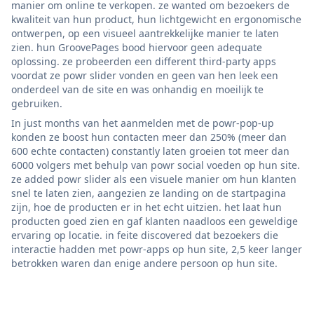
manier om online te verkopen. ze wanted om bezoekers de
kwaliteit van hun product, hun lichtgewicht en ergonomische
ontwerpen, op een visueel aantrekkelijke manier te laten
zien. hun GroovePages bood hiervoor geen adequate
oplossing. ze probeerden een different third-party apps
voordat ze powr slider vonden en geen van hen leek een
onderdeel van de site en was onhandig en moeilijk te
gebruiken.
In just months van het aanmelden met de powr-pop-up
konden ze boost hun contacten meer dan 250% (meer dan
600 echte contacten) constantly laten groeien tot meer dan
6000 volgers met behulp van powr social voeden op hun site.
ze added powr slider als een visuele manier om hun klanten
snel te laten zien, aangezien ze landing on de startpagina
zijn, hoe de producten er in het echt uitzien. het laat hun
producten goed zien en gaf klanten naadloos een geweldige
ervaring op locatie. in feite discovered dat bezoekers die
interactie hadden met powr-apps op hun site, 2,5 keer langer
betrokken waren dan enige andere persoon op hun site.