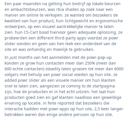
Een paar maanden na getting hun bedrijf op lokale beurzen
en ambachtsbeurzen, was rbia shades op zoek naar een
manier om online te verkopen. ze wanted om bezoekers de
kwaliteit van hun product, hun lichtgewicht en ergonomische
ontwerpen, op een visueel aantrekkelijke manier te laten
zien. hun CS-Cart bood hiervoor geen adequate oplossing. ze
probeerden een different third-party apps voordat ze powr
slider vonden en geen van hen leek een onderdeel van de
site en was onhandig en moeilijk te gebruiken.
In just months van het aanmelden met de powr-pop-up
konden ze grow hun contacten meer dan 250% (meer dan
600 echte contacten) steadily laten groeien tot meer dan 6000
volgers met behulp van powr social voeden op hun site. ze
added powr slider als een visuele manier om hun klanten
snel te laten zien, aangezien ze coming to de startpagina
zijn, hoe de producten er in het echt uitzien. het laat hun
producten goed zien en gaf klanten naadloos een geweldige
ervaring op locatie. in feite reported dat bezoekers die
interactie hadden met powr-apps op hun site, 2,5 keer langer
betrokken waren dan enige andere persoon op hun site.