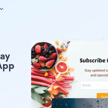
ay
App