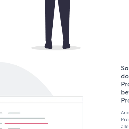
So
do
Pr
be
Pr
And
Pro
all