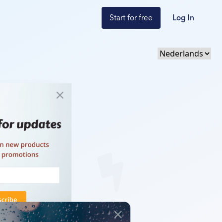
Start for free
Log In