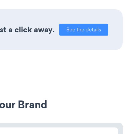
t a click away.
See the details
our Brand