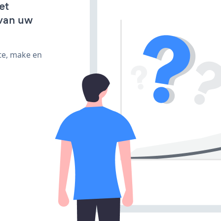
et
van uw
te, make en