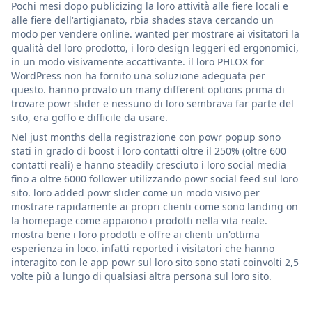
Pochi mesi dopo publicizing la loro attività alle fiere locali e
alle fiere dell'artigianato, rbia shades stava cercando un
modo per vendere online. wanted per mostrare ai visitatori la
qualità del loro prodotto, i loro design leggeri ed ergonomici,
in un modo visivamente accattivante. il loro PHLOX for
WordPress non ha fornito una soluzione adeguata per
questo. hanno provato un many different options prima di
trovare powr slider e nessuno di loro sembrava far parte del
sito, era goffo e difficile da usare.
Nel just months della registrazione con powr popup sono
stati in grado di boost i loro contatti oltre il 250% (oltre 600
contatti reali) e hanno steadily cresciuto i loro social media
fino a oltre 6000 follower utilizzando powr social feed sul loro
sito. loro added powr slider come un modo visivo per
mostrare rapidamente ai propri clienti come sono landing on
la homepage come appaiono i prodotti nella vita reale.
mostra bene i loro prodotti e offre ai clienti un'ottima
esperienza in loco. infatti reported i visitatori che hanno
interagito con le app powr sul loro sito sono stati coinvolti 2,5
volte più a lungo di qualsiasi altra persona sul loro sito.