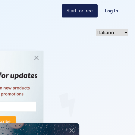
Start for free
Log In