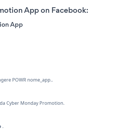
motion App on Facebook:
ion App
giungere POWR nome_app..
scheda Cyber Monday Promotion.
o
.