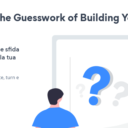
he Guesswork of Building Y
e sfida
la tua
e, turn e