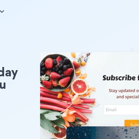
day
u