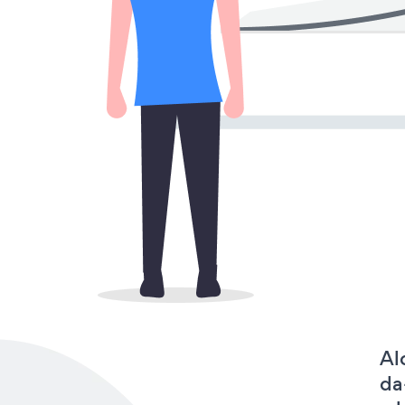
Al
da