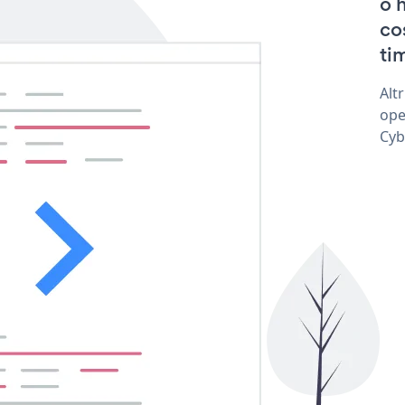
o 
co
tim
Alt
ope
Cyb