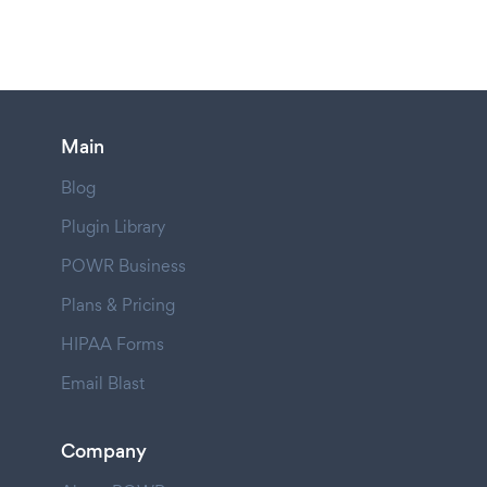
Main
Blog
Plugin Library
POWR Business
Plans & Pricing
HIPAA Forms
Email Blast
Company