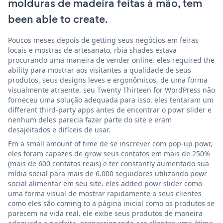
molduras de madeira feitas à mão, tem
been able to create.
Poucos meses depois de getting seus negócios em feiras
locais e mostras de artesanato, rbia shades estava
procurando uma maneira de vender online. eles required the
ability para mostrar aos visitantes a qualidade de seus
produtos, seus designs leves e ergonômicos, de uma forma
visualmente atraente. seu Twenty Thirteen for WordPress não
forneceu uma solução adequada para isso. eles tentaram um
different third-party apps antes de encontrar o powr slider e
nenhum deles parecia fazer parte do site e eram
desajeitados e difíceis de usar.
Em a small amount of time de se inscrever com pop-up powr,
eles foram capazes de grow seus contatos em mais de 250%
(mais de 600 contatos reais) e ter constantly aumentado sua
mídia social para mais de 6.000 seguidores utilizando powr
social alimentar em seu site. eles added powr slider como
uma forma visual de mostrar rapidamente a seus clientes
como eles são coming to a página inicial como os produtos se
parecem na vida real. ele exibe seus produtos de maneira