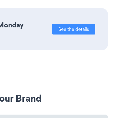
 Monday
See the details
our Brand