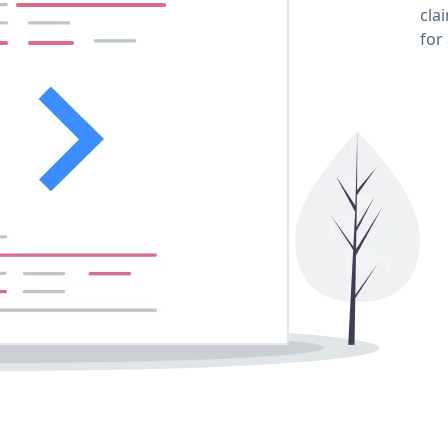
cla
for