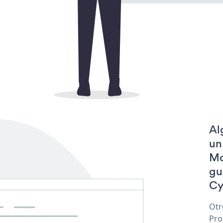
Al
un
Mo
gu
Cy
Otr
Pro