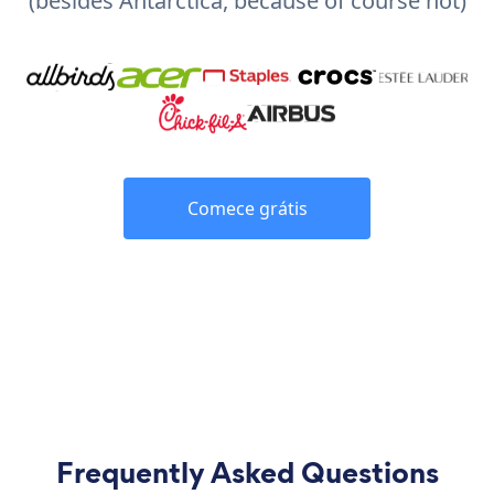
(besides Antarctica, because of course not)
Comece grátis
Frequently Asked Questions