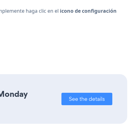
implemente haga clic en el
icono de configuración
 Monday
See the details