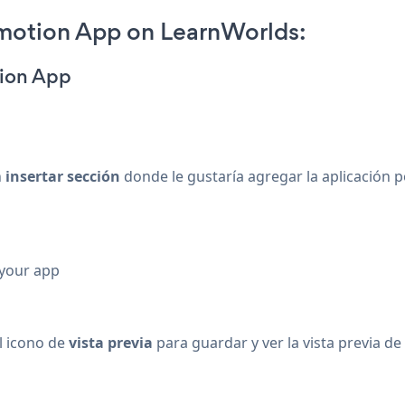
otion App on LearnWorlds:
ion App
n
insertar sección
donde le gustaría agregar la aplicación 
 your app
l
icono de
vista previa
para guardar y ver la vista previa d