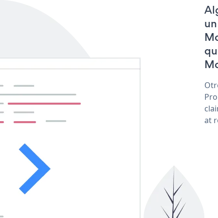
Al
un
Mo
qu
Mo
Otr
Pro
cla
at 